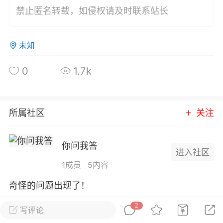
+4
禁止匿名转载，如侵权请及时联系站长
件
未知
0
0
0
1.7k
岁朝清供
Lv 1.浆果
-09 16:40
电脑端
公开内容
所属社区
关注
0
21.91w
你问我答
进入社区
1成员
5内容
632
Lv 1.浆果
奇怪的问题出现了！
-09 16:40
电脑端
公开内容
2
写评论
全部 2
只看作者
正序