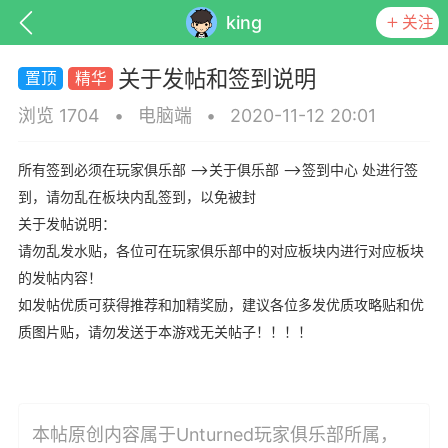
king
关注
关于发帖和签到说明
浏览 1704
•
电脑端
•
2020-11-12 20:01
所有签到必须在玩家俱乐部 —>关于俱乐部 —–>签到中心 处进行签
到，请勿乱在板块内乱签到，以免被封
关于发帖说明：
ed Club
Unturned
请勿乱发水贴，各位可在玩家俱乐部中的对应板块内进行对应板块
的发帖内容！
如发帖优质可获得推荐和加精奖励，建议各位多发优质攻略贴和优
圆心云Unturned服务器开服联
服务器租用
质图片贴，请勿发送于本游戏无关帖子！！！！
| 十年官方合作伙伴
本帖原创内容属于Unturned玩家俱乐部所属，