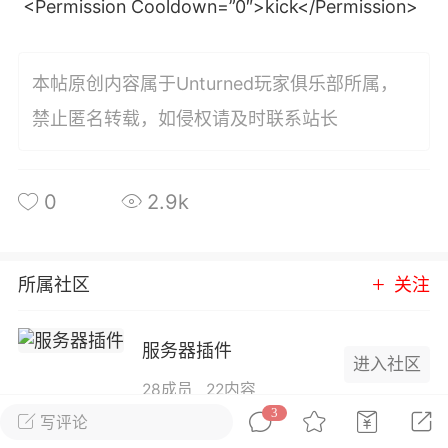
<Permission Cooldown=”0″>kick</Permission>
+4
件
本帖原创内容属于Unturned玩家俱乐部所属，
0
0
禁止匿名转载，如侵权请及时联系站长
岁朝清供
Lv 1.浆果
-09 16:40
电脑端
公开内容
0
2.9k
所属社区
关注
0
21.6w
服务器插件
632
Lv 1.浆果
进入社区
-09 16:40
电脑端
公开内容
28成员
22内容
3
写评论
发布适用于服务器的插件，包含免费插件和付费插