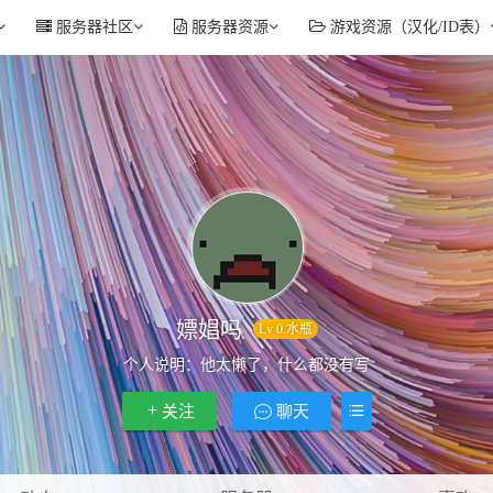
服务器社区
服务器资源
游戏资源（汉化/ID表）
嫖娼吗
Lv 0.水瓶
个人说明：
他太懒了，什么都没有写
关注
聊天