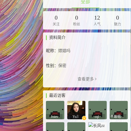
全部
0
0
12
0
关注
粉丝
人气
魅力
资料简介
昵称：
嫖娼吗
性别：
保密
查看更多
最近访客
Joies
Yu3
cql
不敢唱歌的若若