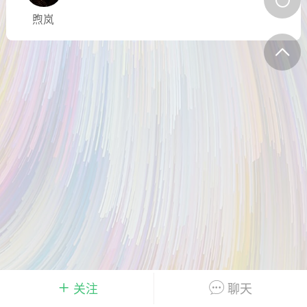
+4
煦岚
件
0
0
岁朝清供
Lv 1.浆果
-09 16:40
电脑端
公开内容
0
21.4w
632
Lv 1.浆果
-09 16:40
电脑端
公开内容
关注
聊天