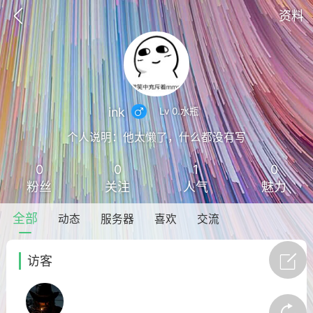
资料
ink
Lv 0.水瓶
个人说明：他太懒了，什么都没有写
0
0
1
0
ed Club
Unturned
粉丝
关注
人气
魅力
圆心云Unturned服务器开服联
服务器租用
全部
动态
服务器
喜欢
交流
| 十年官方合作伙伴
访客