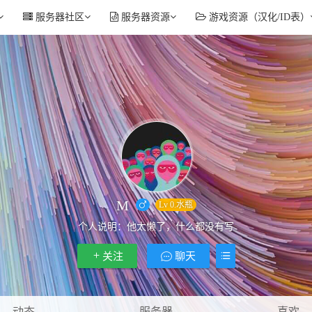
服务器社区
服务器资源
游戏资源（汉化/ID表）
M
Lv 0.水瓶
个人说明：
他太懒了，什么都没有写
关注
聊天
动态
服务器
喜欢