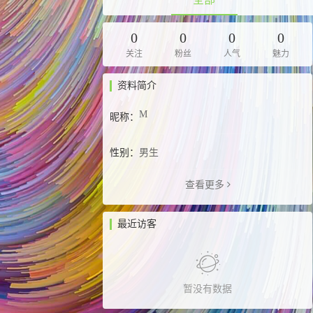
0
0
0
0
关注
粉丝
人气
魅力
资料简介
M
昵称：
性别：
男生
查看更多
最近访客
暂没有数据