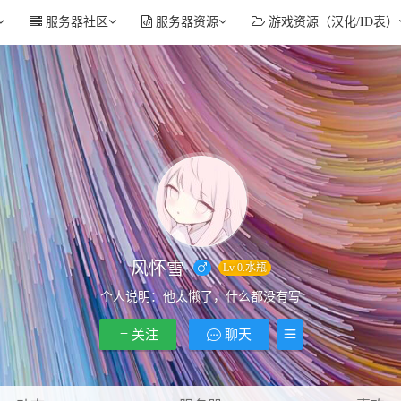
服务器社区
服务器资源
游戏资源（汉化/ID表）
风怀雪
Lv 0.水瓶
个人说明：
他太懒了，什么都没有写
关注
聊天