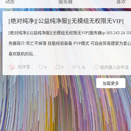
动态
服务器
喜欢
[绝对纯净][公益纯净服][无模组无权限无VIP]
[绝对纯净][公益纯净服][无模组无权限无VIP]服务器ip:103.243.24.
务器简介:死亡不掉落 技能经验装备 PVP模式 可自由贸易建家为
喜欢联机的玩...
风怀雪
0
0
1.3k
服务器入驻申请
加载更多