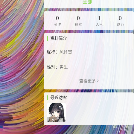
全部
0
0
1
0
关注
粉丝
人气
魅力
资料简介
昵称：
风怀雪
性别：
男生
查看更多
最近访客
小叶