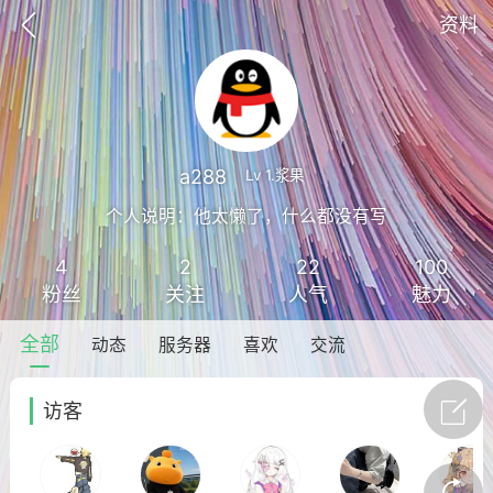
资料
a288
Lv 1.浆果
个人说明：他太懒了，什么都没有写
4
2
22
100
ed Club
Unturned
粉丝
关注
人气
魅力
圆心云Unturned服务器开服联
服务器租用
全部
动态
服务器
喜欢
交流
| 十年官方合作伙伴
访客