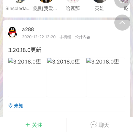
+4
Sinsoledad.✰
凌晨[我爱你.]
哈瓦那
英雄
吃
件
0
0
a288
Lv 1.浆果
2020-12-22 13:20
手机端
公开内容
岁朝清供
Lv 1.浆果
3.20.18.0更新
-09 16:40
电脑端
公开内容
0
22.57w
632
Lv 1.浆果
未知
-09 16:40
电脑端
公开内容
0
1
8.3k
关注
聊天